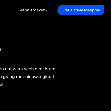
Kennismaken?
Gratis adviesgesprek
?
ven dat werk veel meer is (en
m graag met nieuw digitaal
e!