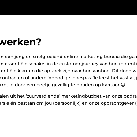
 werken?
jn een jong en snelgroeiend online marketing bureau die gaat
n essentiële schakel in de customer journey van hun (potentië
entiële klanten die op zoek zijn naar hun aanbod. Dit doen w
ntracten of andere ‘onnodige’ poespas. Je leest het vast al
rmtijd door een beetje gezellig te houden op kantoor 😉
 halen uit het ‘zuurverdiende’ marketingbudget van onze opdr
rsie én bestaan om jou (persoonlijk) en onze opdrachtgever (on