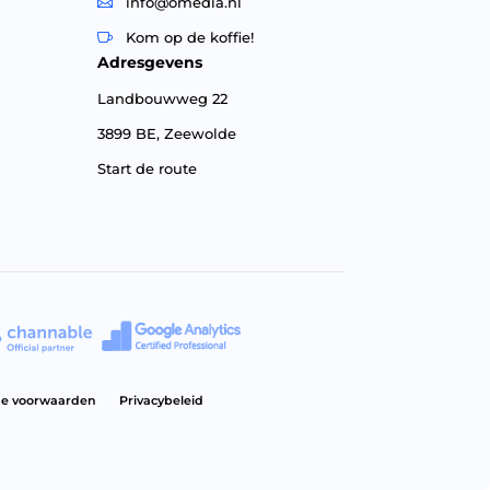
info@omedia.nl

Kom op de koffie!

Adresgevens
Landbouwweg 22
3899 BE, Zeewolde
Start de route
e voorwaarden
Privacybeleid