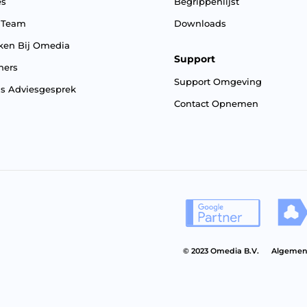
es
Begrippenlijst
 Team
Downloads
ken Bij Omedia
Support
ners
Support Omgeving
is Adviesgesprek
Contact Opnemen
©
2023 Omedia B.V.
Algemen