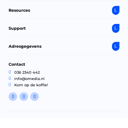
Resources
Support
Adresgegevens
Contact

036 2340 442

info@omedia.nl

Kom op de koffie!
©
2023 Omedia B.V.
Algemene voorwaarden
Privacybeleid