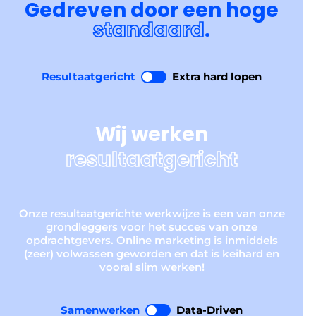
Gedreven door een hoge
standaard
.
Resultaatgericht
Extra hard lopen
Wij werken
resultaatgericht
Onze resultaatgerichte werkwijze is een van onze
grondleggers voor het succes van onze
opdrachtgevers. Online marketing is inmiddels
(zeer) volwassen geworden en dat is keihard en
vooral slim werken!
Samenwerken
Data-Driven