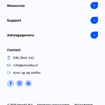
Resources
Support
Adresgegevens
Contact
036 2340 442

info@omedia.nl

Kom op de koffie!

©
2023 Omedia B.V.
Algemene voorwaarden
Privacybeleid